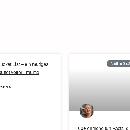
MEINE GE
cket List – ein mutiges
uffet voller Träume
ESEN »
60+ ehrliche fun Facts, d