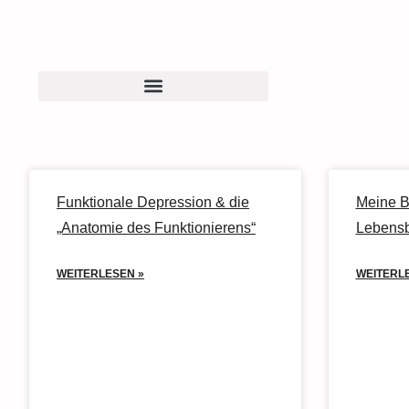
Einblicke – Ausblicke-Rückblicke
Funktionale Depression & die
Meine Bu
„Anatomie des Funktionierens“
Lebensb
WEITERLESEN »
WEITERL