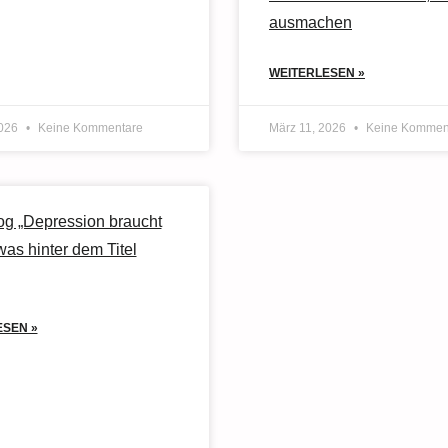
ausmachen
WEITERLESEN »
2026
Keine Kommentare
März 11, 2026
Keine Kommen
og „Depression braucht
was hinter dem Titel
ESEN »